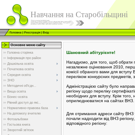
Навчання на Старобільщині
Головна
|
Реєстрація
|
Вхід
Основне меню сайту
Шановний абітурієнте!
Головна сторінка
Інформація про район
Нагадуємо, для того, щоб обрати 
Дошкільна освіта
незалежне оцінювання 2010, перш
Початкова освіта
комісії обраного вами для вступу В
Середня освіта
переліком конкурсних предметів, 
ЗНО
Адміністрацією сайту було направ
Методичні об'єдн...
регіону щодо переліку сертифікаті
Вища освіта
необхідних для вступу. Крім того
Бізнес-освіта
оприлюднюватися на сайтах ВНЗ
Рівний доступ до які...
Нормативно-правова база
Для отримання адреси сайту ВНЗ т
На допомогу вчителю
почали надходити від ВНЗ регіону,
Фотоальбоми
відповідного регіону:
Гостьова книга
Зворотній зв'язок