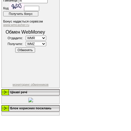
Гаманець
Код
Бонус надається сервісом
www.wmcasher.ru
Обмен WebMoney
Отдадите:
Получите:
мониторинг обменников
Цікаві речі
Блок корисних посилань