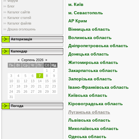
Форум
м. Київ
Блог
м. Севастополь
Каталог сайтів
Каталог статей
АР Крим
Каталог файлів
Вінницька область
Дошка оголошень
Волинська область
Авторизація
Дніпропетровська область
Календар
Донецька область
«
Серпень 2026
»
Житомирська область
Пн
Вт
Ср
Чт
Пт
Сб
Нд
Закарпатська область
1
2
3
4
5
6
7
8
9
Запорізька область
10
11
12
13
14
15
16
17
18
19
20
21
22
23
Івано-Франківська область
24
25
26
27
28
29
30
Київська область
31
Кіровоградська область
Погода
Луганська область
Львівська область
Миколаївська область
Одеська область