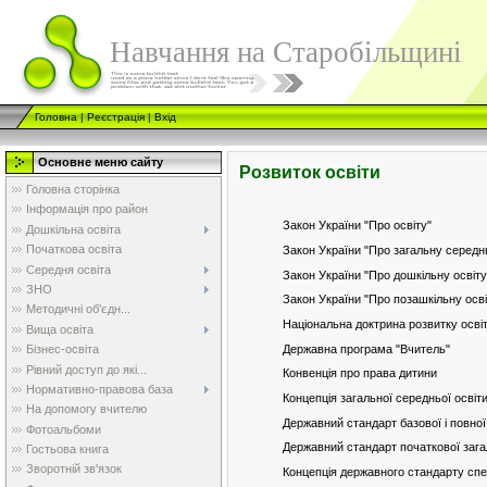
Навчання на Старобільщині
Головна
|
Реєстрація
|
Вхід
Основне меню сайту
Розвиток освіти
Головна сторінка
Інформація про район
Закон України "Про освіту"
Дошкільна освіта
Початкова освіта
Закон України "Про загальну середн
Середня освіта
Закон України "Про дошкільну освіту
ЗНО
Закон України "Про позашкільну осві
Методичні об'єдн...
Національна доктрина розвитку осві
Вища освіта
Державна програма "Вчитель"
Бізнес-освіта
Рівний доступ до які...
Конвенція про права дитини
Нормативно-правова база
Концепція загальної середньої освіт
На допомогу вчителю
Державний стандарт базової і повної
Фотоальбоми
Державний стандарт початкової зага
Гостьова книга
Зворотній зв'язок
Концепція державного стандарту спе