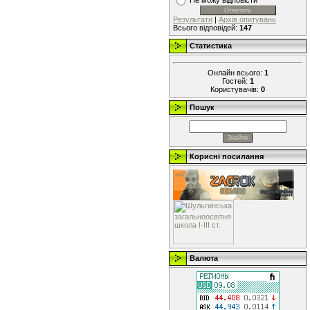
Не можу відповісти
Результати
|
Архів опитувань
Всього відповідей:
147
Статистика
Онлайн всього:
1
Гостей:
1
Користувачів:
0
Пошук
Корисні посилання
Валюта