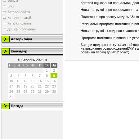
Форум
Критерії оцінювання навчальних дося
Блог
Нова Інструкція про переведення та 
Каталог сайтів
Положення про золоту медаль "За вис
Каталог статей
Каталог файлів
Регіональні програми поліпшення в
Дошка оголошень
Нова Інструкція з ведення класного 
Програми поліпшення вивчення укра
Авторизація
Заходи щодо розвитку загальної сере
на виконання розпорядженняКМУ від 
Календар
освіти на період до 2012 року")
«
Серпень 2026
»
Пн
Вт
Ср
Чт
Пт
Сб
Нд
1
2
3
4
5
6
7
8
9
10
11
12
13
14
15
16
17
18
19
20
21
22
23
24
25
26
27
28
29
30
31
Погода