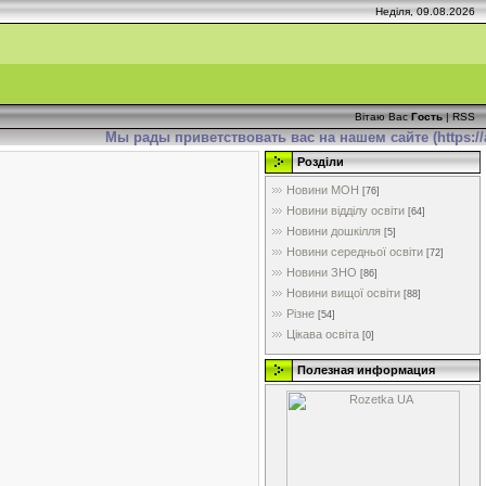
Неділя, 09.08.2026
Вітаю Вас
Гость
|
RSS
Мы рады приветствовать вас на нашем сайте (https://ad
Розділи
Новини МОН
[76]
Новини відділу освіти
[64]
Новини дошкілля
[5]
Новини середньої освіти
[72]
Новини ЗНО
[86]
Новини вищої освіти
[88]
Різне
[54]
Цікава освіта
[0]
Полезная информация