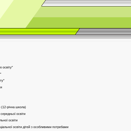
ю освіту"
"
ту"
ти
и (12-річна школа)
 середньої освіти
льної освіти
ціальної освіти дітей з особливими потребами