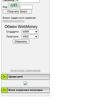
Гаманець
Код
Бонус надається сервісом
www.wmcasher.ru
Обмен WebMoney
Отдадите:
Получите:
мониторинг обменников
Цікаві речі
Блок корисних посилань