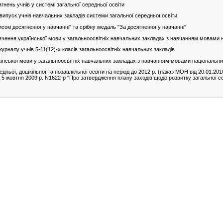
гнень учнів у системі загальної середньої освіти
випуск учнів навчальних закладів системи загальної середньої освіти
окі досягнення у навчанні" та срібну медаль "За досягнення у навчанні"
ивчення української мови у загальноосвітніх навчальних закладах з навчанням мовам
журналу учнів 5-11(12)-х класів загальноосвітніх навчальних закладів
їнської мови у загальноосвітніх навчальних закладах з навчанням мовами національн
дньої, дошкільної та позашкільної освіти на період до 2012 р. (наказ МОН від 20.01.20
5 жовтня 2009 р. N1622-р "Про затвердження плану заходів щодо розвитку загальної се