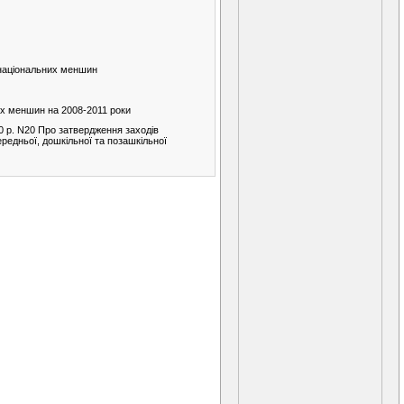
и національних меншин
их меншин на 2008-2011 роки
10 р. N20 Про затвердження заходів
редньої, дошкільної та позашкільної