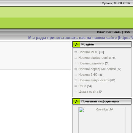
Субота, 08.08.2026
Вітаю Вас
Гость
|
RSS
Мы рады приветствовать вас на нашем сайте (https://ad
Розділи
Новини МОН
[76]
Новини відділу освіти
[64]
Новини дошкілля
[5]
Новини середньої освіти
[72]
Новини ЗНО
[86]
Новини вищої освіти
[88]
Різне
[54]
Цікава освіта
[0]
Полезная информация