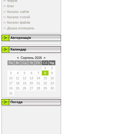
Форум
Блог
Каталог сайтів
Каталог статей
Каталог файлів
Дошка оголошень
Авторизація
Календар
«
Серпень 2026
»
Пн
Вт
Ср
Чт
Пт
Сб
Нд
1
2
3
4
5
6
7
8
9
10
11
12
13
14
15
16
17
18
19
20
21
22
23
24
25
26
27
28
29
30
31
Погода