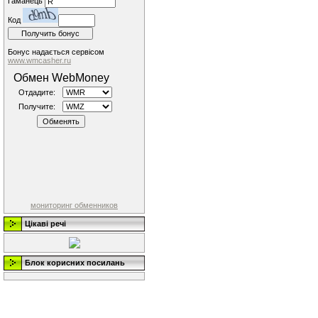
Гаманець
Код
Бонус надається сервісом
www.wmcasher.ru
Обмен WebMoney
Отдадите:
Получите:
мониторинг обменников
Цікаві речі
Блок корисних посилань