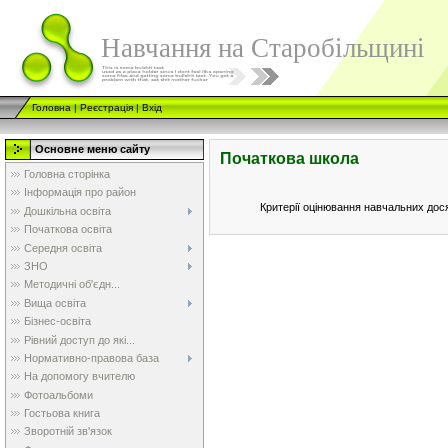
Навчання на Старобільщині
Головна
|
Реєстрація
|
Вхід
Основне меню сайту
Початкова школа
Головна сторінка
Інформація про район
Критерії оцінювання навчальних дос
Дошкільна освіта
Початкова освіта
Середня освіта
ЗНО
Методичні об'єдн...
Вища освіта
Бізнес-освіта
Рівний доступ до які...
Нормативно-правова база
На допомогу вчителю
Фотоальбоми
Гостьова книга
Зворотній зв'язок