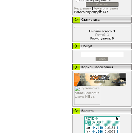
Не можу відповісти
Результати
|
Архів опитувань
Всього відповідей:
147
Статистика
Онлайн всього:
1
Гостей:
1
Користувачів:
0
Пошук
Корисні посилання
Валюта